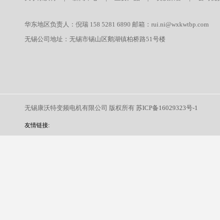
华东地区负责人：倪瑞 158 5281 6890 邮箱：rui.ni@wxkwtbp.com
无锡公司地址：无锡市锡山区鹅湖镇柏桥路51号楼
无锡康沃特变频电机有限公司 版权所有
苏ICP备16029323号-1
友情链接: